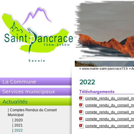
»
www.mairie-saint-pancrace73.fr
»
A
2022
La Commune
Services municipaux
Téléchargements
compte_rendu_du_conseil_mu
Actualités
compte_rendu_du_conseil_mu
|
Comptes Rendus du Conseil
compte_rendu_du_conseil_mu
Municipal
compte_rendu_du_conseil_mu
|
2020
|
2021
compte_rendu_du_conseil_mu
|
2022