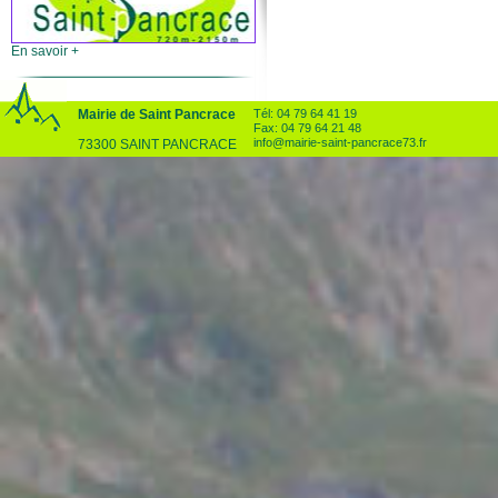
En savoir +
Bulletin municipal
Mairie de Saint Pancrace
Tél: 04 79 64 41 19
Fax: 04 79 64 21 48
info@mairie-saint-pancrace73.fr
73300 SAINT PANCRACE
En savoir +
Procès Verbal
En savoir +
Liste des délibérations
En savoir +