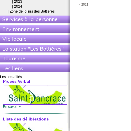
|
2023
« 2021
Liste des délibérations
|
2024
|
Zone de loisirs des Bottières
Services à la personne
Environnement
En savoir +
Vie locale
Bulletin municipal
La station "Les Bottières"
Tourisme
Les liens
En savoir +
Les actualités
Procès Verbal
En savoir +
Liste des délibérations